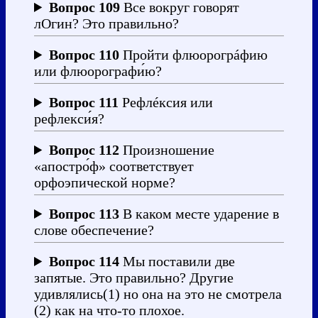
Вопрос 109
Все вокруг говорят
лОгин? Это правильно?
Вопрос 110
Пройти флюорогрáфию
или флюорографи́ю?
Вопрос 111
Рефлéксия или
рефлекси́я?
Вопрос 112
Произношение
«апостро́ф» соответствует
орфоэпической норме?
Вопрос 113
В каком месте ударение в
слове обеспечение?
Вопрос 114
Мы поставили две
запятые. Это правильно? Другие
удивлялись(1) но она на это не смотрела
(2) как на что‑то плохое.