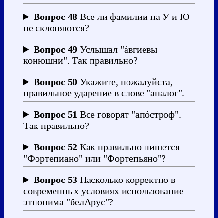
Вопрос 48
Все ли фамилии на У и Ю
не склоняются?
Вопрос 49
Услышал "áвгиевы
конюшни". Так правильно?
Вопрос 50
Укажите, пожалуйста,
правильное ударение в слове "аналог".
Вопрос 51
Все говорят "апóстроф".
Так правильно?
Вопрос 52
Как правильно пишется
"Фортепиано" или "Фортепьяно"?
Вопрос 53
Насколько корректно в
современных условиях использование
этнонима "белАрус"?